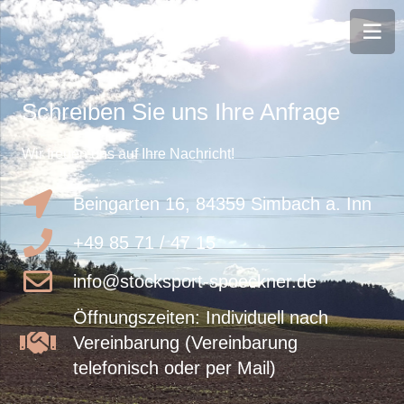
Schreiben Sie uns Ihre Anfrage
Wir freuen uns auf Ihre Nachricht!
Beingarten 16, 84359 Simbach a. Inn
+49 85 71 / 47 15
info@stocksport-spoeckner.de
Öffnungszeiten: Individuell nach
Vereinbarung (Vereinbarung
telefonisch oder per Mail)