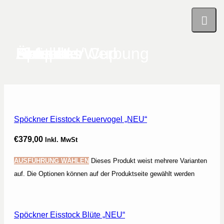
Shop
Aktuelles
Über uns
Prospekt/Werbung
Links
Spöckner Cup
Kontakt
Anfahrt
Heimat
Spöckner Eisstock Feuervogel „NEU“
€
379,00
Inkl. MwSt
AUSFÜHRUNG WÄHLEN
Dieses Produkt weist mehrere Varianten
auf. Die Optionen können auf der Produktseite gewählt werden
Spöckner Eisstock Blüte „NEU“