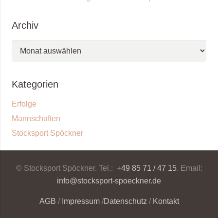
Archiv
Archiv
Kategorien
Erfolge
Mannschaften
Stocksport Spöckner
© Stocksport Spöckner. Tel.:
+49 85 71 / 47 15
. Email:
info@stocksport-spoeckner.de
AGB
/
Impressum
/
Datenschutz
/
Kontakt