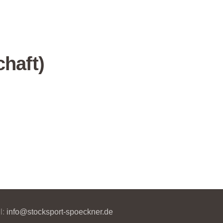
haft)
l:
info@stocksport-spoeckner.de