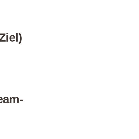
Ziel)
eam-