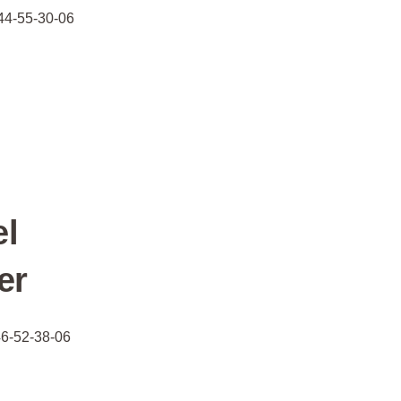
44-55-30-06
el
er
46-52-38-06