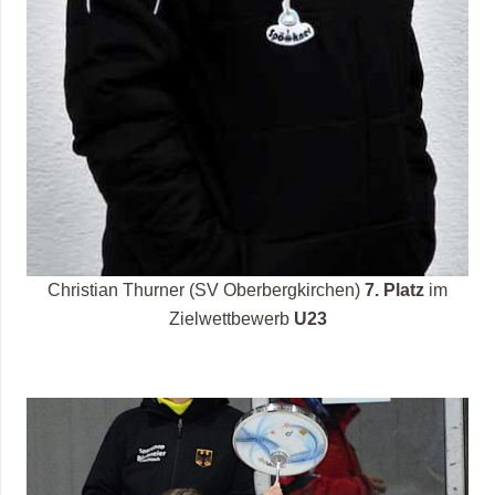
Christian Thurner (SV Oberbergkirchen)
7. Platz
im
Zielwettbewerb
U23