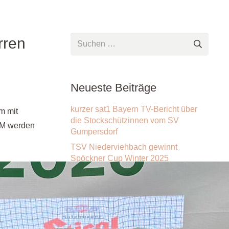
rren
Suchen
nach:
Neueste Beiträge
kurzer sat1 Bayern TV-Bericht über
m mit
die Stockschützinnen vom SV
 WM werden
Gumpersdorf
TSV Niederviehbach gewinnt
Spöckner Cup Winter 2025
Startliste Spöckner Cup Winter 2025
Neue Winterdesign´s 2025
Wir haben Verstärkung bekommen im
Spöckner-Team!