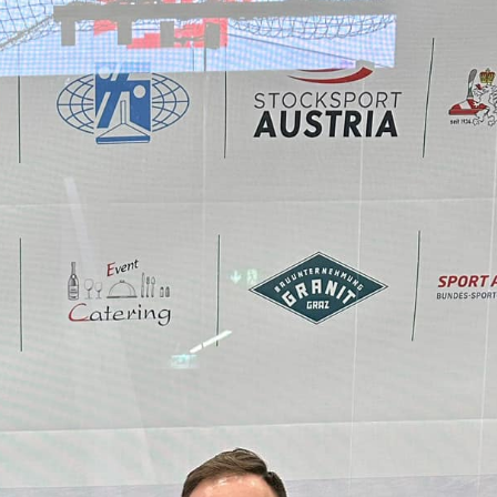
Archiv
Archiv
Kategorien
Erfolge
Mannschaften
Stocksport Spöckner