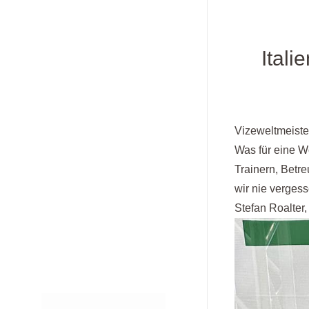
Itali
Vizeweltmeister
Was für eine W
Trainern, Betr
wir nie verges
Stefan Roalte