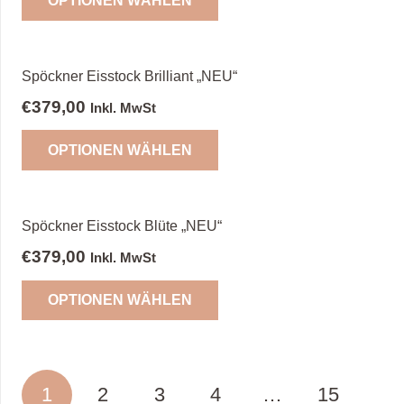
OPTIONEN WÄHLEN
Produkt
können
weist
auf
mehrere
der
Varianten
Spöckner Eisstock Brilliant „NEU“
Produktseite
auf.
€
379,00
Inkl. MwSt
gewählt
Die
Dieses
werden
Optionen
OPTIONEN WÄHLEN
Produkt
können
weist
auf
mehrere
der
Varianten
Spöckner Eisstock Blüte „NEU“
Produktseite
auf.
€
379,00
Inkl. MwSt
gewählt
Die
Dieses
werden
Optionen
OPTIONEN WÄHLEN
Produkt
können
weist
auf
mehrere
der
Varianten
Seitennummerierung
Produktseite
1
2
3
4
…
15
auf.