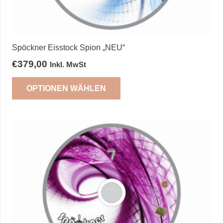
Spöckner Eisstock Spion „NEU“
€
379,00
Inkl. MwSt
Dieses
OPTIONEN WÄHLEN
Produkt
weist
mehrere
Varianten
auf.
Die
Optionen
können
auf
der
Produktseite