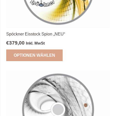
Produktseite
gewählt
werden
Spöckner Eisstock Spion „NEU“
€
379,00
Inkl. MwSt
Dieses
OPTIONEN WÄHLEN
Produkt
weist
mehrere
Varianten
auf.
Die
Optionen
können
auf