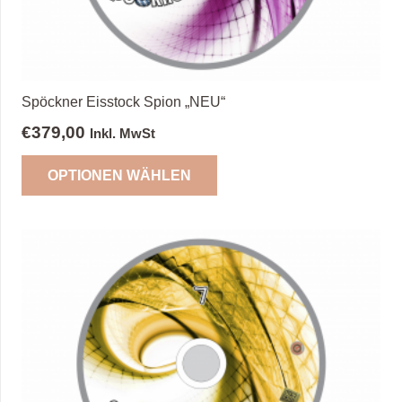
gewählt
werden
Spöckner Eisstock Spion „NEU“
€
379,00
Inkl. MwSt
Dieses
OPTIONEN WÄHLEN
Produkt
weist
mehrere
Varianten
auf.
Die
Optionen
können
auf
der