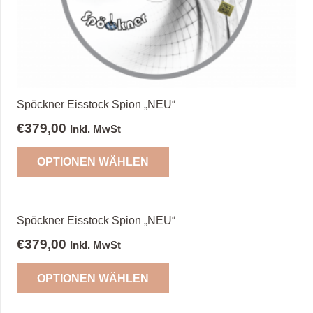
der
Produktseite
gewählt
werden
Spöckner Eisstock Spion „NEU“
€
379,00
Inkl. MwSt
Dieses
OPTIONEN WÄHLEN
Produkt
weist
mehrere
Varianten
Spöckner Eisstock Spion „NEU“
auf.
€
379,00
Inkl. MwSt
Die
Dieses
Optionen
OPTIONEN WÄHLEN
Produkt
können
weist
auf