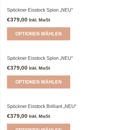
mehrere
der
Varianten
Spöckner Eisstock Spion „NEU“
Produktseite
auf.
€
379,00
Inkl. MwSt
gewählt
Die
Dieses
werden
Optionen
OPTIONEN WÄHLEN
Produkt
können
weist
auf
mehrere
der
Varianten
Spöckner Eisstock Spion „NEU“
Produktseite
auf.
€
379,00
Inkl. MwSt
gewählt
Die
Dieses
werden
Optionen
OPTIONEN WÄHLEN
Produkt
können
weist
auf
mehrere
der
Varianten
Spöckner Eisstock Brilliant „NEU“
Produktseite
auf.
€
379,00
Inkl. MwSt
gewählt
Die
Dieses
werden
Optionen