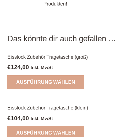
Produkten!
Das könnte dir auch gefallen …
Eisstock Zubehör Tragetasche (groß)
€
124,00
Inkl. MwSt
Dieses
AUSFÜHRUNG WÄHLEN
Produkt
weist
mehrere
Varianten
Eisstock Zubehör Tragetasche (klein)
auf.
€
104,00
Inkl. MwSt
Die
Dieses
Optionen
AUSFÜHRUNG WÄHLEN
Produkt