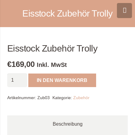
Eisstock Zubehör Trolly
Eisstock Zubehör Trolly
€
169,00
Inkl. MwSt
Eisstock
IN DEN WARENKORB
Zubehör
Trolly
Artikelnummer:
Zub03
Kategorie:
Zubehör
Menge
Beschreibung