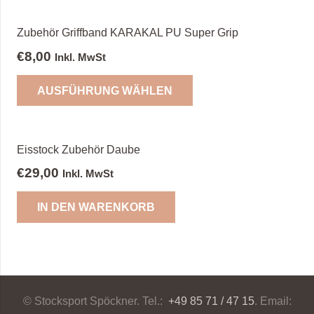
mehrere
Varianten
Zubehör Griffband KARAKAL PU Super Grip
auf.
€
8,00
Inkl. MwSt
Die
Dieses
Optionen
AUSFÜHRUNG WÄHLEN
Produkt
können
weist
auf
mehrere
der
Varianten
Eisstock Zubehör Daube
Produktseite
auf.
€
29,00
Inkl. MwSt
gewählt
Die
werden
Optionen
IN DEN WARENKORB
können
auf
der
Produktseite
gewählt
© Stocksport Spöckner. Tel.:
+49 85 71 / 47 15
. Email:
werden