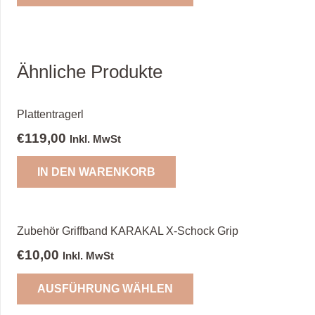
können
weist
auf
mehrere
der
Varianten
Produktseite
auf.
Ähnliche Produkte
gewählt
Die
werden
Optionen
Plattentragerl
können
€
119,00
auf
Inkl. MwSt
der
IN DEN WARENKORB
Produktseite
gewählt
werden
Zubehör Griffband KARAKAL X-Schock Grip
€
10,00
Inkl. MwSt
Dieses
AUSFÜHRUNG WÄHLEN
Produkt
weist