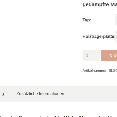
gedämpfte Ma
Typ:
Holzträgerplatte:
Sommerlaufsohle
IN 
"Wabe
Mass"
Artikelnummer:
SLS
Menge
ng
Zusätzliche Informationen