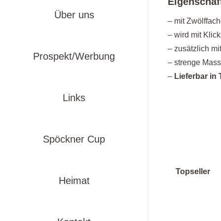
Eigenscha
Über uns
– mit Zwölffa
– wird mit Kli
– zusätzlich m
Prospekt/Werbung
– strenge Mass
–
Lieferbar i
Links
Spöckner Cup
Topseller
Heimat