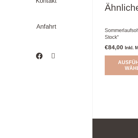
Kontakt
Ähnlich
Anfahrt
Sommerlaufso
Stock“
€
84,00
Inkl.
AUSFÜ
WÄH