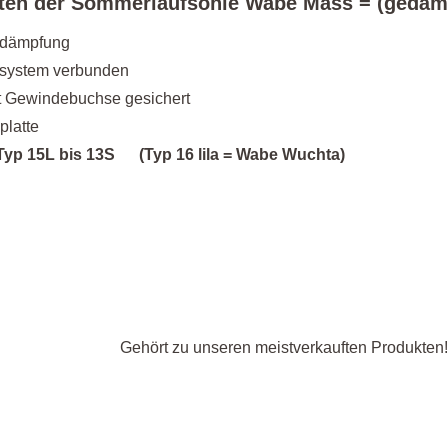
ften der Sommerlaufsohle Wabe Mass
= (gedäm
chdämpfung
cksystem verbunden
it Gewindebuchse gesichert
platte
n Typ 15L bis 13S
(Typ 16 lila = Wabe Wuchta)
Gehört zu unseren meistverkauften Produkten!