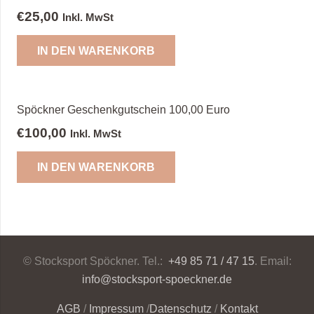
€
25,00
Inkl. MwSt
IN DEN WARENKORB
Spöckner Geschenkgutschein 100,00 Euro
€
100,00
Inkl. MwSt
IN DEN WARENKORB
© Stocksport Spöckner. Tel.:
+49 85 71 / 47 15
. Email:
info@stocksport-spoeckner.de
AGB
/
Impressum
/
Datenschutz
/
Kontakt