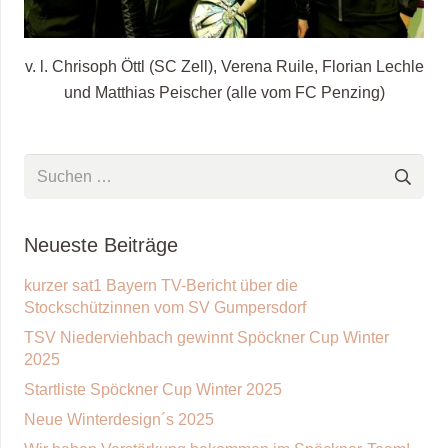
v. l. Chrisoph Öttl (SC Zell), Verena Ruile, Florian Lechle
und Matthias Peischer (alle vom FC Penzing)
Suchen
nach:
Neueste Beiträge
kurzer sat1 Bayern TV-Bericht über die
Stockschützinnen vom SV Gumpersdorf
TSV Niederviehbach gewinnt Spöckner Cup Winter
2025
Startliste Spöckner Cup Winter 2025
Neue Winterdesign´s 2025