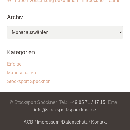
Wir haben Verstärkung bekommen im Spöckner-Team!
Archiv
Archiv
Kategorien
Erfolge
Mannschaften
Stocksport Spöckner
© Stocksport Spöckner. Tel.:
+49 85 71 / 47 15
. Email:
info@stocksport-spoeckner.de
AGB
/
Impressum
/
Datenschutz
/
Kontakt