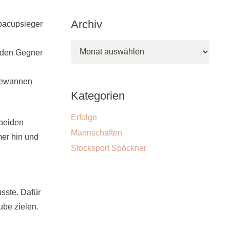
Archiv
pacupsieger
Archiv
d den Gegner
 gewannen
Kategorien
Erfolge
beiden
Mannschaften
er hin und
Stocksport Spöckner
sste. Dafür
ube zielen.