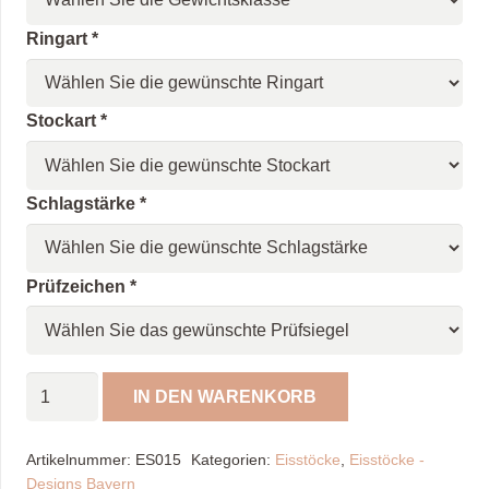
Ringart
*
Stockart
*
Schlagstärke
*
Prüfzeichen
*
Eisstock
IN DEN WARENKORB
Bayern
1
Artikelnummer:
ES015
Kategorien:
Eisstöcke
,
Eisstöcke -
Menge
Designs Bayern