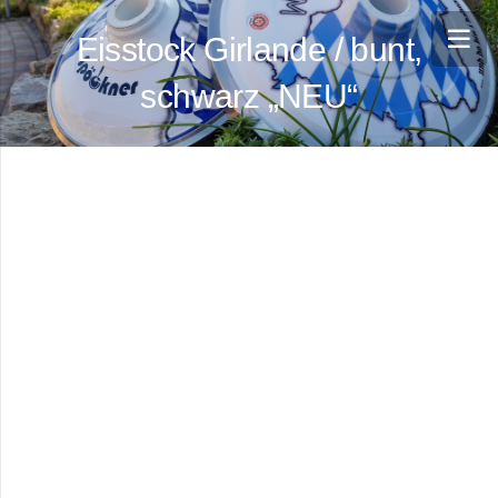
Eisstock Girlande / bunt,
schwarz „NEU“