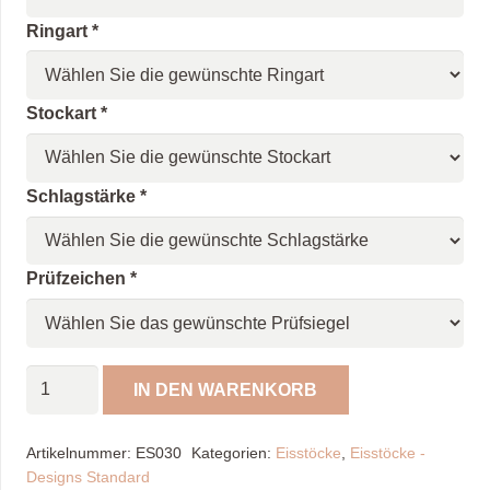
Ringart
*
Stockart
*
Schlagstärke
*
Prüfzeichen
*
Eisstock
IN DEN WARENKORB
Gitter
/
Artikelnummer:
ES030
Kategorien:
Eisstöcke
,
Eisstöcke -
blau,
Designs Standard