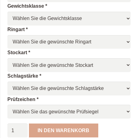
Gewichtsklasse
*
Ringart
*
Stockart
*
Schlagstärke
*
Prüfzeichen
*
Eisstock
IN DEN WARENKORB
Tintenfisch