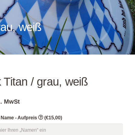
rau, weiß
 Titan / grau, weiß
l. MwSt
 Name - Aufpreis
(€15,00)