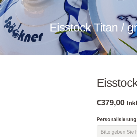
Eisstock Titan / g
Eisstock
€
379,00
Ink
Personalisierung