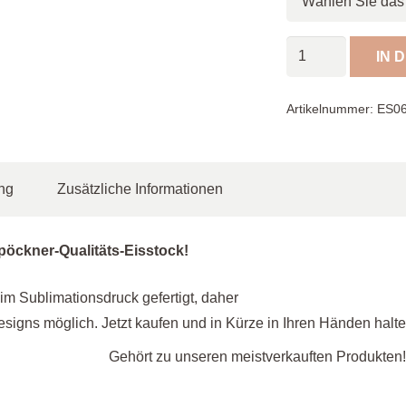
Eisstock
IN 
Titan
/
Artikelnummer:
ES0
grau,
weiß
Menge
ng
Zusätzliche Informationen
pöckner-Qualitäts-Eisstock!
im Sublimationsdruck gefertigt, daher
Designs möglich. Jetzt kaufen und in Kürze in Ihren Händen halte
Gehört zu unseren meistverkauften Produkten!