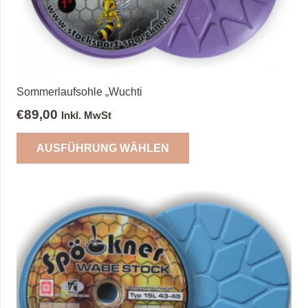
Produktseite
gewählt
werden
Sommerlaufsohle „Wuchti
€
89,00
Inkl. MwSt
Dieses
AUSFÜHRUNG WÄHLEN
Produkt
weist
mehrere
Varianten
auf.
Die
Optionen
können
auf