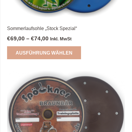
Sommerlaufsohle „Stock Spezial“
€
69,00
–
€
74,00
Inkl. MwSt
Dieses
AUSFÜHRUNG WÄHLEN
Produkt
weist
mehrere
Varianten
auf.
Die
Optionen
können
auf
der
Produktseite