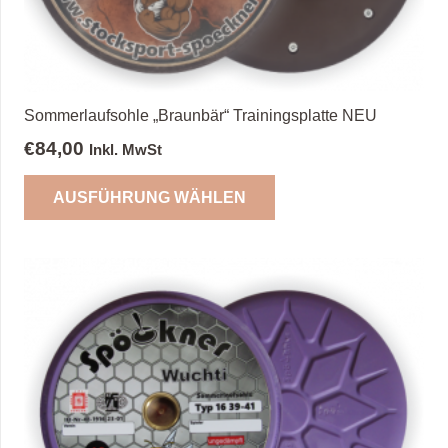
gewählt
werden
Sommerlaufsohle „Braunbär“ Trainingsplatte NEU
€
84,00
Inkl. MwSt
Dieses
AUSFÜHRUNG WÄHLEN
Produkt
weist
mehrere
Varianten
auf.
Die
Optionen
können
auf
der