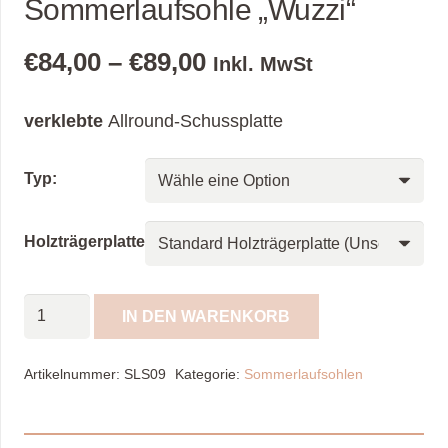
Sommerlaufsohle „Wuzzi“
€
84,00
–
€
89,00
Inkl. MwSt
verklebte
Allround-Schussplatte
Typ:
Holzträgerplatte
Sommerlaufsohle
IN DEN WARENKORB
"Wuzzi"
Menge
Artikelnummer:
SLS09
Kategorie:
Sommerlaufsohlen