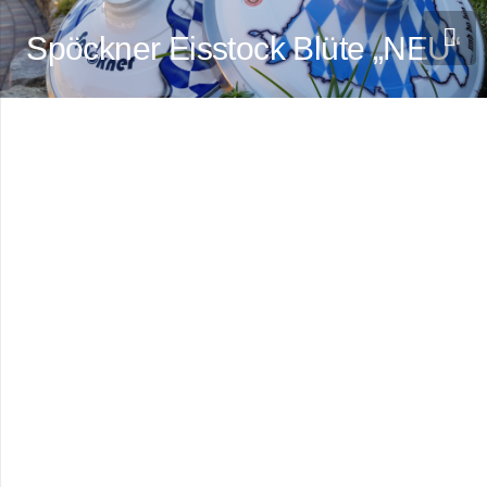
Spöckner Eisstock Blüte „NEU“