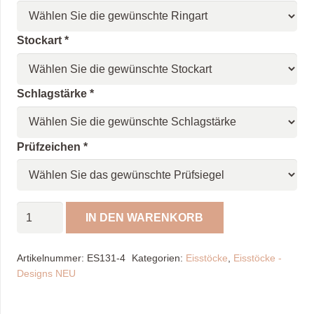
Stockart
*
Schlagstärke
*
Prüfzeichen
*
Spöckner
IN DEN WARENKORB
Eisstock
Distel
Artikelnummer:
ES131-4
Kategorien:
Eisstöcke
,
Eisstöcke -
"NEU"
Designs NEU
Menge