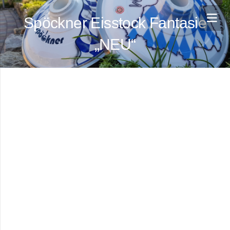
Spöckner Eisstock Fantasie
„NEU“