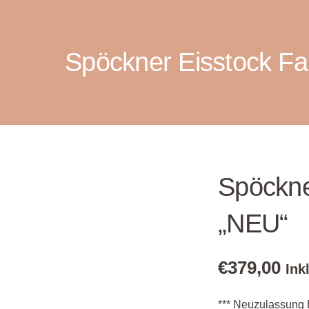
Spöckner Eisstock Fa
Spöckne
„NEU“
€
379,00
Ink
*** Neuzulassung E