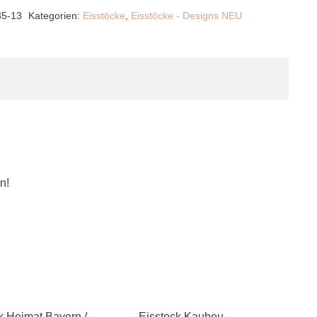
5-13
Kategorien:
Eisstöcke
,
Eisstöcke - Designs NEU
n!
k Heimat Bayern /
Eisstock Kaubeu