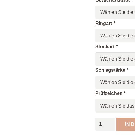
Ringart
*
Stockart
*
Schlagstärke
*
Prüfzeichen
*
Spöckner
IN 
Eisstock