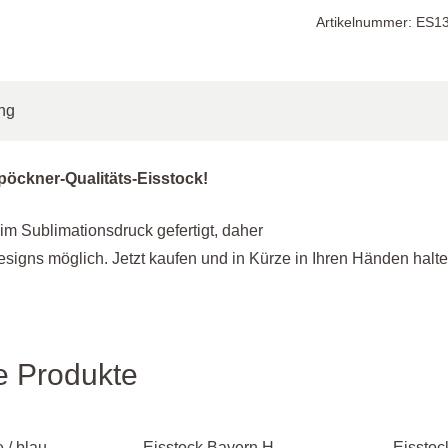
Fantasie
Artikelnummer:
ES13
"NEU"
Menge
ng
pöckner-Qualitäts-Eisstock!
im Sublimationsdruck gefertigt, daher
Designs möglich. Jetzt kaufen und in Kürze in Ihren Händen halte
e Produkte
 / blau,
Eisstock Bayern H.
Eisstoc