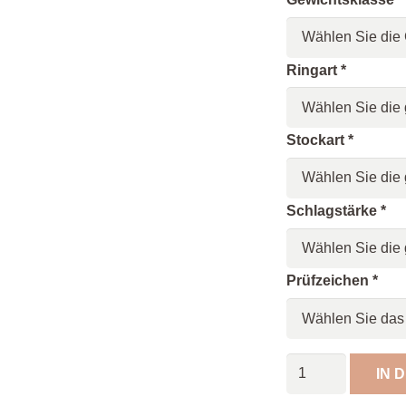
Ringart
*
Stockart
*
Schlagstärke
*
Prüfzeichen
*
Spöckner
IN 
Eisstock