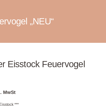
ervogel „NEU“
r Eisstock Feuervogel
l. MwSt
isstock ***