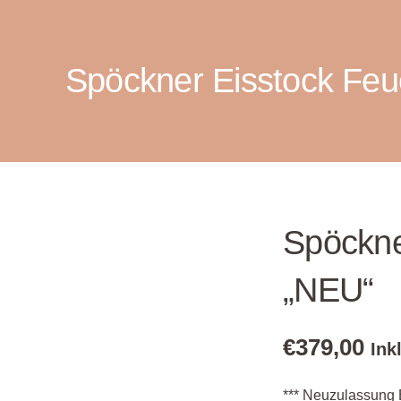
Spöckner Eisstock Feu
Spöckne
„NEU“
€
379,00
Ink
*** Neuzulassung E