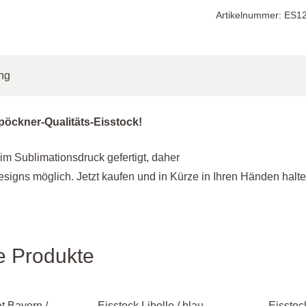
Feuervogel
Artikelnummer:
ES1
"NEU"
Menge
ng
pöckner-Qualitäts-Eisstock!
im Sublimationsdruck gefertigt, daher
Designs möglich. Jetzt kaufen und in Kürze in Ihren Händen halte
e Produkte
t Bayern /
Eisstock Libelle / blau,
Eisstoc