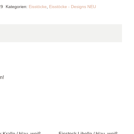
29
Kategorien:
Eisstöcke
,
Eisstöcke - Designs NEU
n!
k Kralle / blau, weiß
Eisstock Libelle / blau, weiß