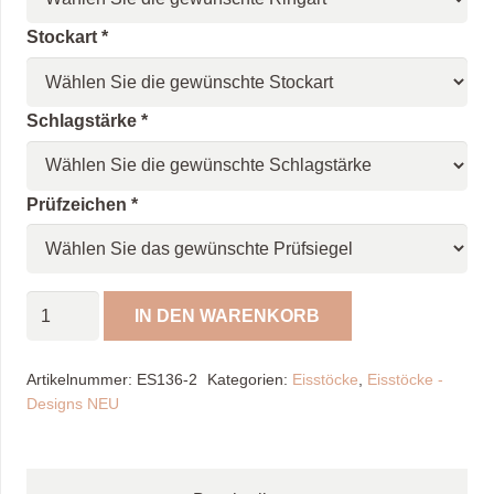
Stockart
*
Schlagstärke
*
Prüfzeichen
*
Spöckner
IN DEN WARENKORB
Eisstock
Spion
Artikelnummer:
ES136-2
Kategorien:
Eisstöcke
,
Eisstöcke -
"NEU"
Designs NEU
Menge