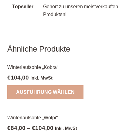
Topseller
Gehört zu unseren meistverkauften
Produkten!
Ähnliche Produkte
Winterlaufsohle „Kobra“
€
104,00
Inkl. MwSt
Dieses
AUSFÜHRUNG WÄHLEN
Produkt
weist
mehrere
Varianten
Winterlaufsohle „Wolpi“
auf.
€
84,00
–
€
104,00
Inkl. MwSt
Die
Dieses