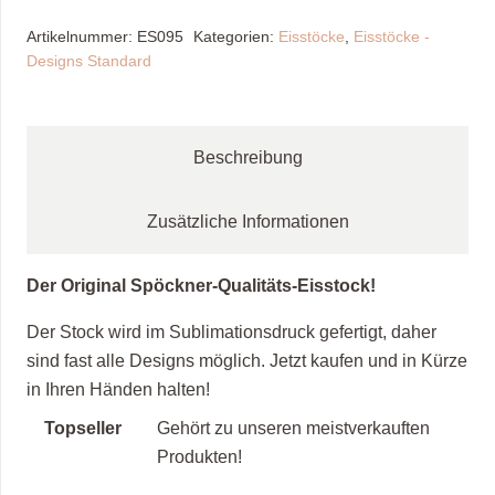
/
Artikelnummer:
ES095
Kategorien:
Eisstöcke
,
Eisstöcke -
hellblau,
Designs Standard
weiss
Menge
Beschreibung
Zusätzliche Informationen
Der Original Spöckner-Qualitäts-Eisstock!
Der Stock wird im Sublimationsdruck gefertigt, daher
sind fast alle Designs möglich. Jetzt kaufen und in Kürze
in Ihren Händen halten!
Topseller
Gehört zu unseren meistverkauften
Produkten!