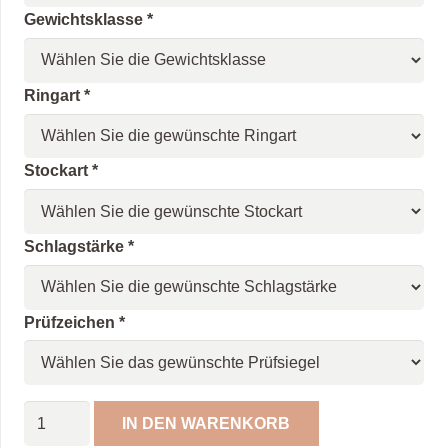
Gewichtsklasse
*
Ringart
*
Stockart
*
Schlagstärke
*
Prüfzeichen
*
Eisstock
IN DEN WARENKORB
Gewitter