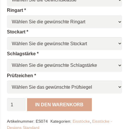
Ringart
*
Stockart
*
Schlagstärke
*
Prüfzeichen
*
Eisstock
IN DEN WARENKORB
Titan
/
Artikelnummer:
ES074
Kategorien:
Eisstöcke
,
Eisstöcke -
blau,
Designs Standard