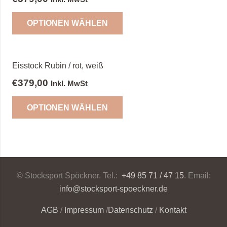
OPTIONEN WÄHLEN
Eisstock Rubin / rot, weiß
€
379,00
Inkl. MwSt
OPTIONEN WÄHLEN
© Stocksport Spöckner. Tel.:
+49 85 71 / 47 15
. Email:
info@stocksport-spoeckner.de
AGB
/
Impressum
/
Datenschutz
/
Kontakt