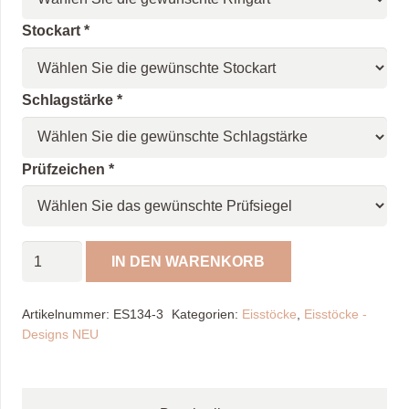
Stockart
*
Schlagstärke
*
Prüfzeichen
*
Spöckner
IN DEN WARENKORB
Eisstock
Brilliant
Artikelnummer:
ES134-3
Kategorien:
Eisstöcke
,
Eisstöcke -
"NEU"
Designs NEU
Menge