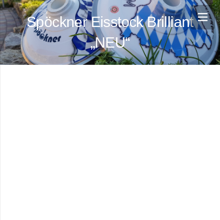
Spöckner Eisstock Brilliant
„NEU“