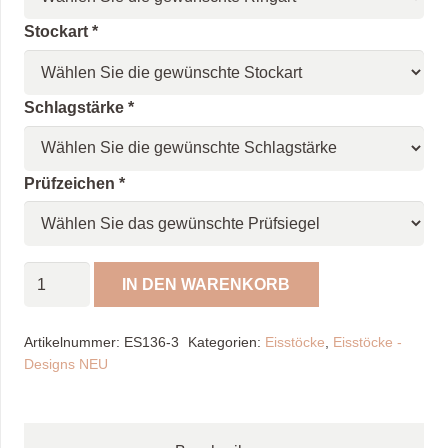
Stockart
*
Schlagstärke
*
Prüfzeichen
*
Spöckner
IN DEN WARENKORB
Eisstock
Spion
Artikelnummer:
ES136-3
Kategorien:
Eisstöcke
,
Eisstöcke -
"NEU"
Designs NEU
Menge