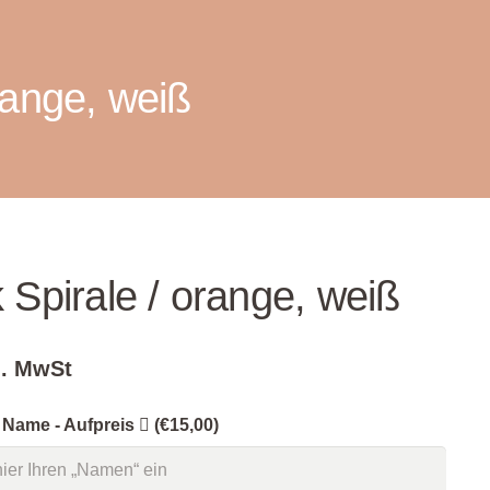
range, weiß
 Spirale / orange, weiß
l. MwSt
 Name - Aufpreis
(€15,00)