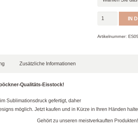
Eisstock
IN 
Spirale
/
Artikelnummer:
ES0
orange,
weiß
Menge
ng
Zusätzliche Informationen
pöckner-Qualitäts-Eisstock!
im Sublimationsdruck gefertigt, daher
Designs möglich. Jetzt kaufen und in Kürze in Ihren Händen halte
Gehört zu unseren meistverkauften Produkten!