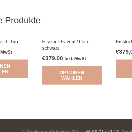
e Produkte
eich-Trio
Eisstock Favorit / blau,
Eisstock
schwarz
€
379,
. MwSt
€
379,00
Inkl. MwSt
ONEN
LEN
OPTIONEN
WÄHLEN